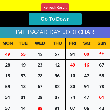
Go To Down
TIME BAZAR DAY JODI CHART
MON
TUE
WED
THU
FRI
Sat
Sun
49
55
15
57
91
00
**
28
19
23
12
49
16
67
15
53
78
96
10
47
58
59
13
67
82
30
91
78
51
01
28
07
74
47
61
57
14
88
91
07
06
43