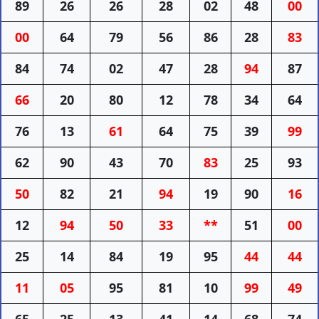
89
26
26
28
02
48
00
00
64
79
56
86
28
83
84
74
02
47
28
94
87
66
20
80
12
78
34
64
76
13
61
64
75
39
99
62
90
43
70
83
25
93
50
82
21
94
19
90
16
12
94
50
33
**
51
00
25
14
84
19
95
44
44
11
05
95
81
10
99
49