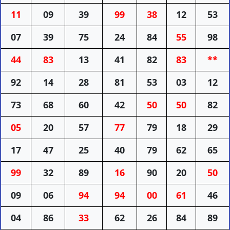
11
09
39
99
38
12
53
07
39
75
24
84
55
98
44
83
13
41
82
83
**
92
14
28
81
53
03
12
73
68
60
42
50
50
82
05
20
57
77
79
18
29
17
47
25
40
79
62
65
99
32
89
16
90
20
50
09
06
94
94
00
61
46
04
86
33
62
26
84
89