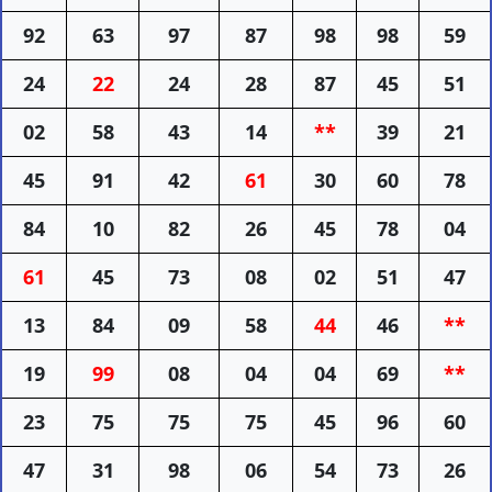
92
63
97
87
98
98
59
24
22
24
28
87
45
51
02
58
43
14
**
39
21
45
91
42
61
30
60
78
84
10
82
26
45
78
04
61
45
73
08
02
51
47
13
84
09
58
44
46
**
19
99
08
04
04
69
**
23
75
75
75
45
96
60
47
31
98
06
54
73
26