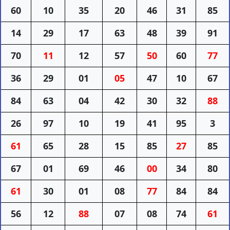
60
10
35
20
46
31
85
14
29
17
63
48
39
91
70
11
12
57
50
60
77
36
29
01
05
47
10
67
84
63
04
42
30
32
88
26
97
10
19
41
95
3
61
65
28
15
85
27
85
67
01
69
46
00
34
80
61
30
01
08
77
84
84
56
12
88
07
08
74
61