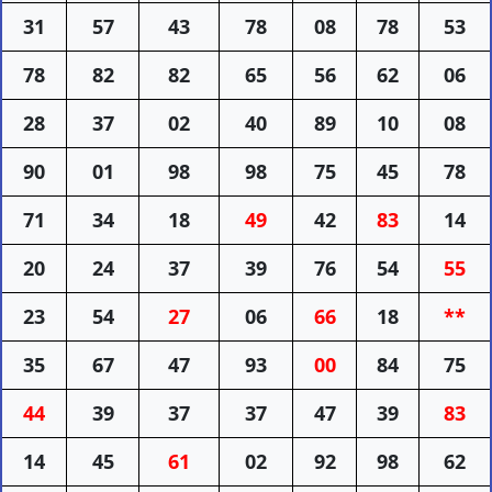
31
57
43
78
08
78
53
78
82
82
65
56
62
06
28
37
02
40
89
10
08
90
01
98
98
75
45
78
71
34
18
49
42
83
14
20
24
37
39
76
54
55
23
54
27
06
66
18
**
35
67
47
93
00
84
75
44
39
37
37
47
39
83
14
45
61
02
92
98
62