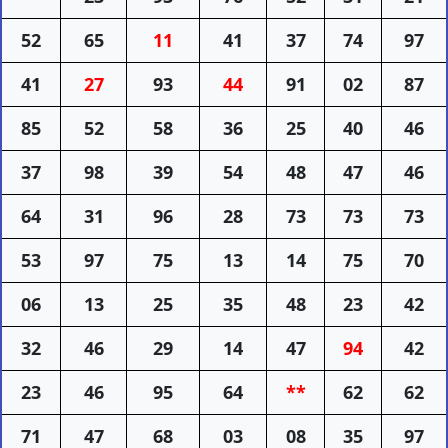
52
65
11
41
37
74
97
41
27
93
44
91
02
87
85
52
58
36
25
40
46
37
98
39
54
48
47
46
64
31
96
28
73
73
73
53
97
75
13
14
75
70
06
13
25
35
48
23
42
32
46
29
14
47
94
42
23
46
95
64
**
62
62
71
47
68
03
08
35
97